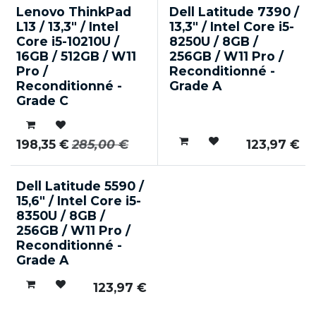
Solidaire
Lenovo ThinkPad
Dell Latitude 7390 /
L13 / 13,3" / Intel
13,3" / Intel Core i5-
Core i5-10210U /
8250U / 8GB /
16GB / 512GB / W11
256GB / W11 Pro /
Pro /
Reconditionné -
Reconditionné -
Grade A
Grade C
198,35
€
285,00
€
123,97
€
Solidaire
Dell Latitude 5590 /
15,6" / Intel Core i5-
8350U / 8GB /
256GB / W11 Pro /
Reconditionné -
Grade A
123,97
€