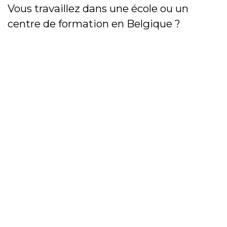
Vous travaillez dans une école ou un
centre de formation en Belgique ?
Revalor peut vous accompagner dans
l'équipement ou le renouvellement de votre
parc informatique, sans compromis sur la
qualité ni sur l’engagement
environnemental.
Contactez-nous à l’adresse :
team@Revalor.be
, ou découvrez nos offres
ici
.
PARTAGER CET ARTICLE