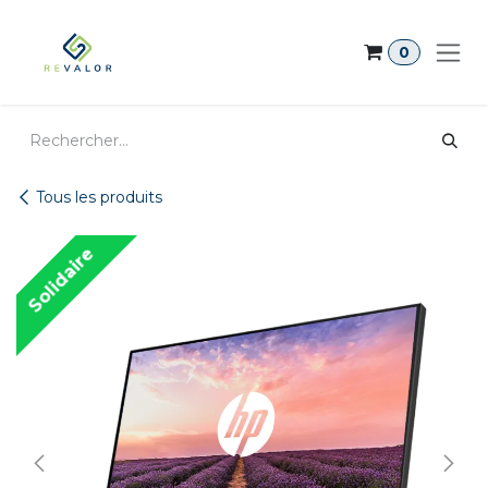
Se rendre au contenu
0
Tous les produits
Solidaire