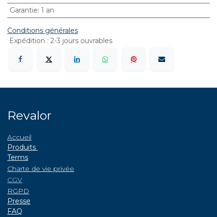
Garantie
:
1 an
Conditions générales
Expédition : 2-3 jours ouvrables
Revalor
Accueil
Produits
Terms
Charte de vie privée
CGV
RGPD
P
resse
FAQ